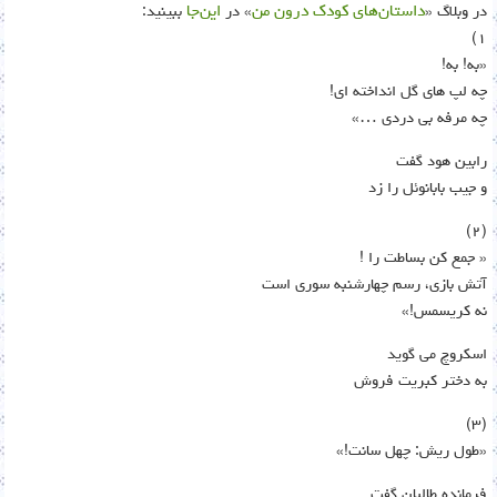
در وبلاگ «
داستان‌های کودک درون من
» در
این‌جا
ببینید:
١)
«به! به!
چه لپ های گل انداخته ای!
چه مرفه بی دردی …»
رابین هود گفت
و جیب بابانوئل را زد
(٢)
« جمع کن بساطت را !
آتش بازی، رسم چهارشنبه سوری است
نه کریسمس!»
اسکروچ می گوید
به دختر کبریت فروش
(٣)
«طول ریش: چهل سانت!»
فرمانده طالبان گفت