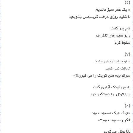
(۶)
« یک عمر سبز ماندیم
تا شاید روزی درخت کریسمس بشویم»
کاج پیر گفت
و بر سیم های تلگراف
سقوط کرد
(٧)
« تو با این ریش سفید
خجالت نمی کشی
سراغ بچه های کوچک را می گیری!؟»
پلیس کودک آزاری گفت
و بابانوئل را دستگیر کرد
(٨)
«جیک جیک مستونت بود
فکر زمستونت بود؟»
بابا نوئل می گوید